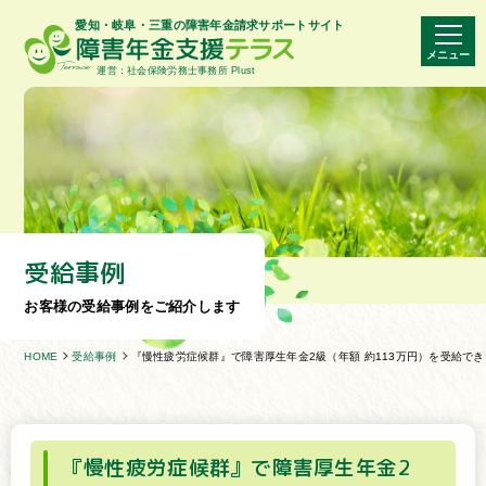
愛知・岐阜・三重の障害年金請求サポートサイト
メニュー
運営：社会保険労務士事務所 Plust
受給事例
お客様の受給事例をご紹介します
HOME
受給事例
『慢性疲労症候群』で障害厚生年金2級（年額 約113万円）を受給で
『慢性疲労症候群』で障害厚生年金2