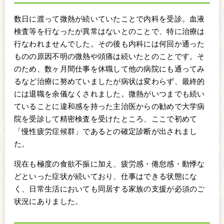
数日に渡って微熱が続いていたことで内科を受診。血液
検査等を行なったが異常はないとのことで、特に治療は
行なわれませんでした。その後も内科には何回か通った
ものの原因不明の微熱や頭痛は続いたとのことです。そ
のため、数ヶ月間仕事を休職して他の病院にも通ってみ
るなど治療に努めていましたが病状は変わらず、最終的
には退職を余儀なくされました。微熱がいつまでも続い
ていることに違和感を持った主治医からの勧めで大学病
院を受診して精密検査を受けたところ、ここで初めて
「慢性疲労症候群」であるとの確定診断が出されまし
た。
現在も極度の食欲不振に加え、疲労感・倦怠感・動悸な
どといった症状が続いており、仕事はできる状態にな
く、日常生活においても同居する家族の支援が必須のご
状況にありました。