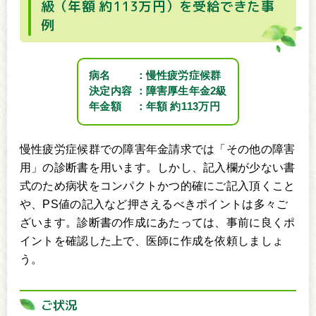
級（年額 約113万円）を受給できた事
例
病名
慢性疲労症候群
決定内容
障害厚生年金2級
年金額
年額 約113万円
慢性疲労症候群での障害年金請求では「その他の障害
用」の診断書を用います。しかし、記入欄が少ない書
式のため病状をコンパクトかつ的確にご記入頂くこと
や、PS値の記入など押さえるべきポイントは多々ご
ざいます。診断書の作成にあたっては、事前に良くポ
イントを確認した上で、医師に作成を依頼しましょ
う。
ご状況