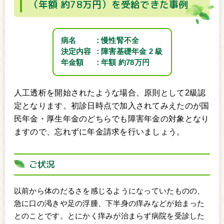
（年額 約78万円）を受給できた事例
病名
慢性腎不全
決定内容
障害基礎年金 2 級
年金額
年額 約78万円
人工透析を開始されたような場合、原則として2級認
定となります。初診日時点で加入されてみえたのが国
民年金・厚生年金のどちらでも障害年金の対象となり
ますので、忘れずに年金請求を行いましょう。
ご状況
以前から体のだるさを感じるようになっていたものの、
急に口の渇きや足の浮腫、下半身の痒みなどが始まった
とのことです。とにかく痒みが治まらず病院を受診した