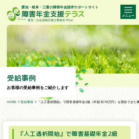
愛知・岐阜・三重の障害年金請求サポートサイト
メニュー
運営：社会保険労務士事務所 Plust
受給事例
お客様の受給事例をご紹介します
HOME
受給事例
『人工透析開始』で障害基礎年金2級（年額 約78万円）を受給できた
『人工透析開始』で障害基礎年金2級