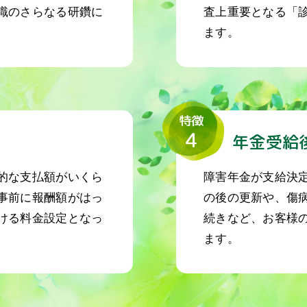
識のさらなる研鑽に
査上重要となる「
ます。
特徴
4
格
年金受給
的な支払額がいくら
障害年金が支給決
事前に報酬額がはっ
の後の更新や、傷
ける料金設定となっ
続きなど、お客様
ます。