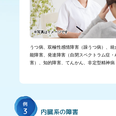
※写真はイメージです
うつ病、双極性感情障害（躁うつ病）、統
能障害、発達障害（自閉スペクトラム症・A
害）、知的障害、てんかん、非定型精神病
例
3
内臓系の障害