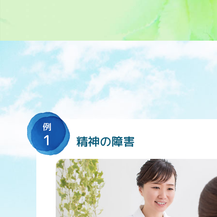
例
1
精神の障害