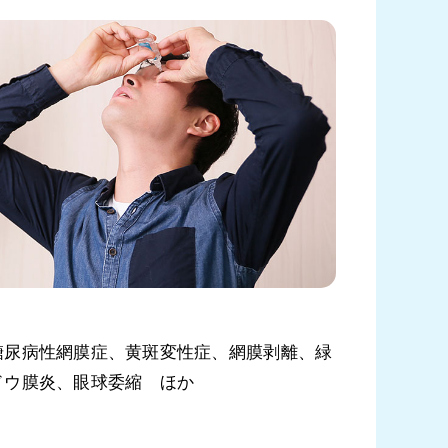
糖尿病性網膜症、黄斑変性症、網膜剥離、緑
ドウ膜炎、眼球委縮 ほか