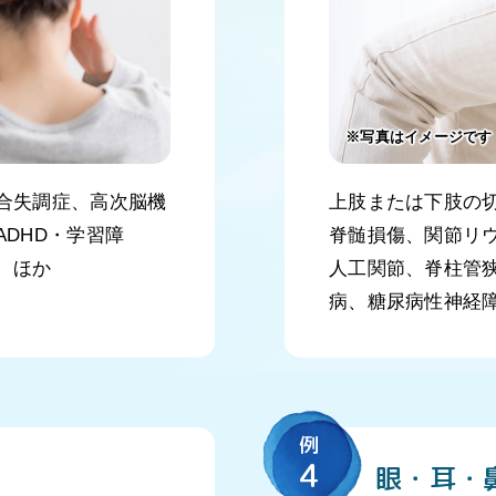
※写真はイメージです
合失調症、高次脳機
上肢または下肢の
DHD・学習障
脊髄損傷、関節リ
 ほか
人工関節、脊柱管
病、糖尿病性神経
例
4
眼・耳・