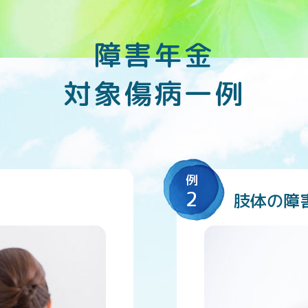
障害年金
対象傷病一例
例
2
肢体の障