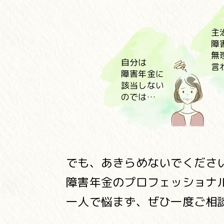
主
障
無
自分は
言
障害年金に
該当しない
のでは…
でも、あきらめないでくださ
障害年金のプロフェッショナ
一人で悩まず、ぜひ一度ご相