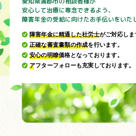
愛知県蒲郡市の相談者様が
安心して治療に専念できるよう､
障害年金の受給に向けた
お手伝いをいた
障害年金に精通した社労士
がご対応しま
正確な審査書類の作成
を行います。
安心の明瞭価格
となっております。
アフターフォローも充実
しております。