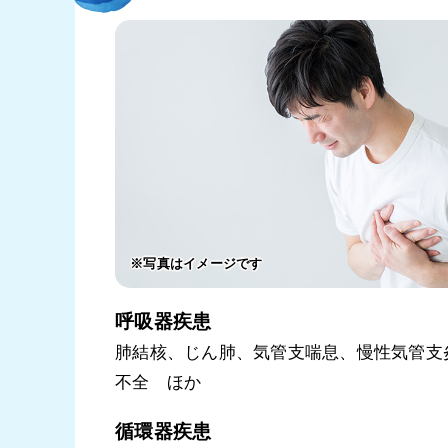
※写真はイメージです
呼吸器疾患
肺結核、じん肺、気管支喘息、慢性気管支
不全 ほか
循環器疾患