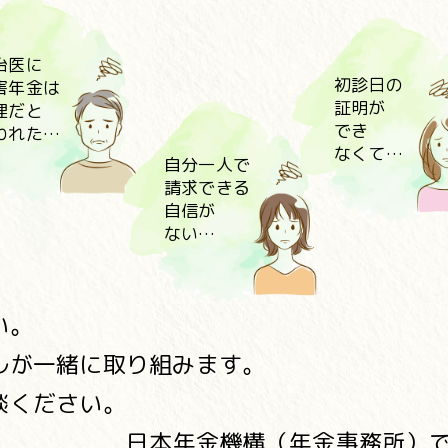
治医に
初診日の
害年金は
証明が
理だと
でき
われた…
なくて…
自分一人で
請求できる
自信が
ない…
い。
ルが一緒に取り組みます。
談ください。
日本年金機構（年金事務所）