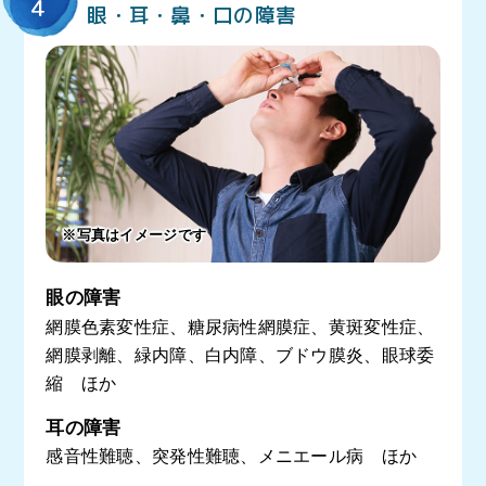
4
眼・耳・鼻・口の障害
※写真はイメージです
眼の障害
網膜色素変性症、糖尿病性網膜症、黄斑変性症、
網膜剥離、緑内障、白内障、ブドウ膜炎、眼球委
縮 ほか
耳の障害
感音性難聴、突発性難聴、メニエール病 ほか