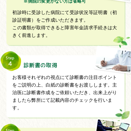
※病院の変更がない方は省略可
初診時に受診した病院にて受診状況等証明書（初
診証明書）をご作成いただきます。
この書類が取得できると障害年金請求手続きは大
きく前進します。
Step
4
診断書の取得
お客様それぞれの視点にて診断書の注目ポイント
をご説明の上、白紙の診断書をお渡しします。主
治医に診断書作成をご依頼いただき、出来上がり
ましたら弊所にて記載内容のチェックを行いま
す。
Step