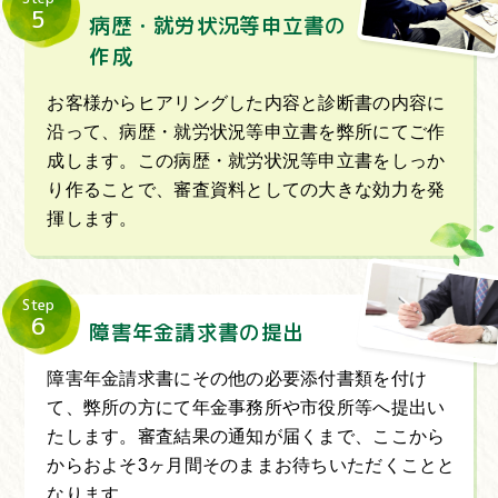
5
病歴・就労状況等申立書の
作成
お客様からヒアリングした内容と診断書の内容に
沿って、病歴・就労状況等申立書を弊所にてご作
成します。この病歴・就労状況等申立書をしっか
り作ることで、審査資料としての大きな効力を発
揮します。
Step
6
障害年金請求書の提出
障害年金請求書にその他の必要添付書類を付け
て、弊所の方にて年金事務所や市役所等へ提出い
たします。審査結果の通知が届くまで、ここから
からおよそ3ヶ月間そのままお待ちいただくことと
なります。