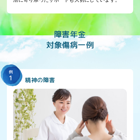
障害年金
対象傷病一例
例
1
精神の障害