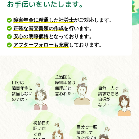
お手伝いをいたします。
障害年金に精通した社労士
がご対応します。
正確な審査書類の作成
を行います。
安心の明瞭価格
となっております。
アフターフォローも充実
しております。
主治医に
自分は
障害年金は
自分一人で
障害年金に
無理だと
請求できる
該当しない
言われた…
自信が
のでは…
ない…
初診日の
自分で一度
証明が
請求して
でき
みたがダメ