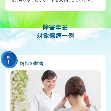
障害年金
対象傷病一例
例
1
精神の障害