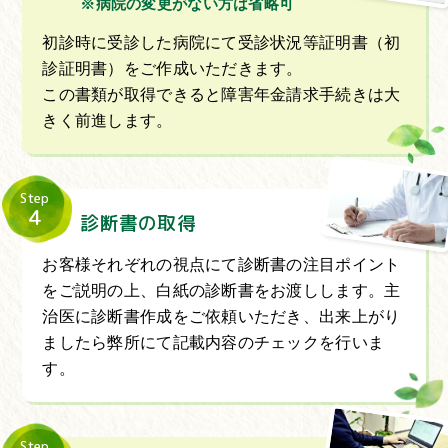
※病院の変更がない方は省略可
初診時に受診した病院にて受診状況等証明書（初
診証明書）をご作成いただきます。
この書類が取得できると障害年金請求手続きは大
きく前進します。
Step
4
診断書の取得
お客様それぞれの視点にて診断書の注目ポイント
をご説明の上、白紙の診断書をお渡しします。主
治医に診断書作成をご依頼いただき、出来上がり
ましたら弊所にて記載内容のチェックを行いま
す。
Step