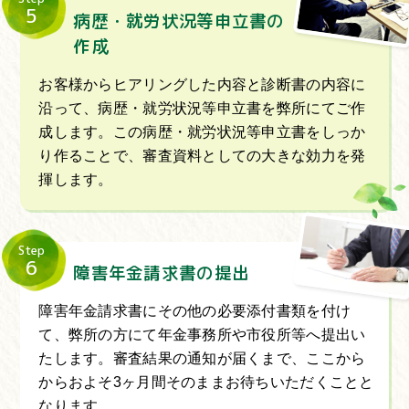
5
病歴・就労状況等申立書の
作成
お客様からヒアリングした内容と診断書の内容に
沿って、病歴・就労状況等申立書を弊所にてご作
成します。この病歴・就労状況等申立書をしっか
り作ることで、審査資料としての大きな効力を発
揮します。
Step
6
障害年金請求書の提出
障害年金請求書にその他の必要添付書類を付け
て、弊所の方にて年金事務所や市役所等へ提出い
たします。審査結果の通知が届くまで、ここから
からおよそ3ヶ月間そのままお待ちいただくことと
なります。