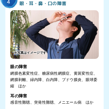
4
眼・耳・鼻・口の障害
※写真はイメージです
眼の障害
網膜色素変性症、糖尿病性網膜症、黄斑変性症、
網膜剥離、緑内障、白内障、ブドウ膜炎、眼球委
縮 ほか
耳の障害
感音性難聴、突発性難聴、メニエール病 ほか