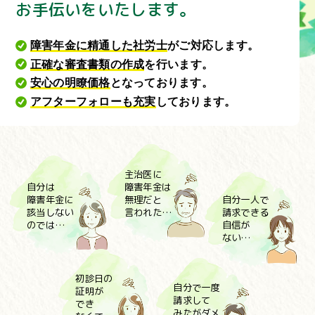
お手伝いをいたします。
障害年金に精通した社労士
がご対応します。
正確な審査書類の作成
を行います。
安心の明瞭価格
となっております。
アフターフォローも充実
しております。
主治医に
自分は
障害年金は
自分一人で
障害年金に
無理だと
請求できる
該当しない
言われた…
自信が
のでは…
ない…
初診日の
自分で一度
証明が
請求して
でき
みたがダメ